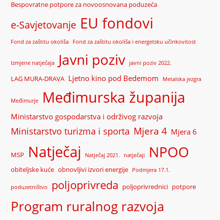
Bespovratne potpore za novoosnovana poduzeća
EU fondovi
e-Savjetovanje
Fond za zaštitu okoliša
Fond za zaštitu okoliša i energetsku učinkovitost
Javni poziv
Izmjene natječaja
javni poziv 2022.
Ljetno kino pod Bedemom
LAG MURA-DRAVA
Metalska jezgra
Međimurska županija
Međimurje
Ministarstvo gospodarstva i održivog razvoja
Mjera 4
Ministarstvo turizma i sporta
Mjera 6
Natječaj
NPOO
MSP
Natječaj 2021.
natječaji
obiteljske kuće
obnovljivi izvori energije
Podmjera 17.1.
poljoprivreda
poljoprivrednici
potpore
poduzetništvo
Program ruralnog razvoja