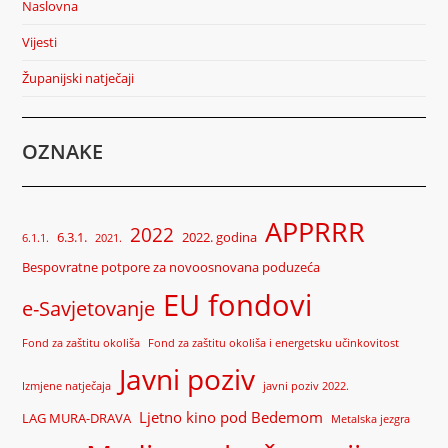
Naslovna
Vijesti
Županijski natječaji
OZNAKE
APPRRR
2022
6.3.1.
2022. godina
6.1.1.
2021.
Bespovratne potpore za novoosnovana poduzeća
EU fondovi
e-Savjetovanje
Fond za zaštitu okoliša
Fond za zaštitu okoliša i energetsku učinkovitost
Javni poziv
Izmjene natječaja
javni poziv 2022.
Ljetno kino pod Bedemom
LAG MURA-DRAVA
Metalska jezgra