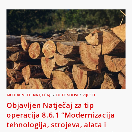
AKTUALNI EU NATJEČAJI
/
EU FONDOVI
/
VIJESTI
Objavljen Natječaj za tip
operacija 8.6.1 “Modernizacija
tehnologija, strojeva, alata i