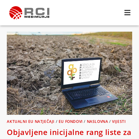
AKTUALNI EU NATJEČAJI
/
EU FONDOVI
/
NASLOVNA
/
VIJESTI
Objavljene inicijalne rang liste za