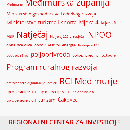
Međimurska županija
Međimurje
Ministarstvo gospodarstva i održivog razvoja
Mjera 4
Ministarstvo turizma i sporta
Mjera 6
Natječaj
NPOO
MSP
Natječaj 2021.
natječaji
obiteljske kuće
obnovljivi izvori energije
Podmjera 17.1.
poljoprivreda
poljoprivrednici
potpore
poduzetništvo
Program ruralnog razvoja
RCI Međimurje
proizvođačke organizacije
pčelari
tip operacije 6.1.1.
tip operacije 6.3.1.
tip operacije 8.5.1
Čakovec
turizam
tip operacije 8.6.1
REGIONALNI CENTAR ZA INVESTICIJE