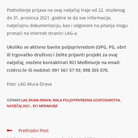
Podnošenje prijava na ovaj natječaj traje od 22. studenog
do 31. prosinca 2021. godine te da sve informacije,
natječajnu dokumentaciju, kao i odgovore na pitanja mogu
pronaći na Internet stranici LAG-a.
Ukoliko se aktivno bavite poljoprivredom (OPG, PG, obrt
ili trgovačko društvo) i želite prijaviti projekt za ovaj
natječaj, možete kontaktirati RCI Međimurje na email:
rci@rci.hr ili mobitel: 091 561 57 93; 098 355 070.
Foto: LAG Mura-Drava
OZNAKE:
LAG MURA-DRAVA
,
MALA POLJOPRIVREDNA GOSPODARSTVA
,
NATJEČAJ 2021.
,
RCI MEĐIMURJE
Prethodni Post