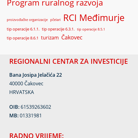
Program ruralnog razvoja
RCI Međimurje
proizvođačke organizacije
pčelari
tip operacije 6.1.1.
tip operacije 6.3.1.
tip operacije 8.5.1
Čakovec
turizam
tip operacije 8.6.1
REGIONALNI CENTAR ZA INVESTICIJE
Bana Josipa Jelačića 22
40000 Čakovec
HRVATSKA
OIB:
61539263602
MB:
01331981
RADNO VRIJEME: