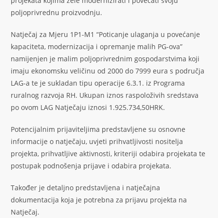
projekata kojima žele modernizirati i povećati svoju
poljoprivrednu proizvodnju.
Natječaj za Mjeru 1P1-M1 “Poticanje ulaganja u povećanje
kapaciteta, modernizacija i opremanje malih PG-ova”
namijenjen je malim poljoprivrednim gospodarstvima koji
imaju ekonomsku veličinu od 2000 do 7999 eura s područja
LAG-a te je sukladan tipu operacije 6.3.1. iz Programa
ruralnog razvoja RH. Ukupan iznos raspoloživih sredstava
po ovom LAG Natječaju iznosi 1.925.734,50HRK.
Potencijalnim prijaviteljima predstavljene su osnovne
informacije o natječaju, uvjeti prihvatljivosti nositelja
projekta, prihvatljive aktivnosti, kriteriji odabira projekata te
postupak podnošenja prijave i odabira projekata.
Također je detaljno predstavljena i natječajna
dokumentacija koja je potrebna za prijavu projekta na
Natječaj.