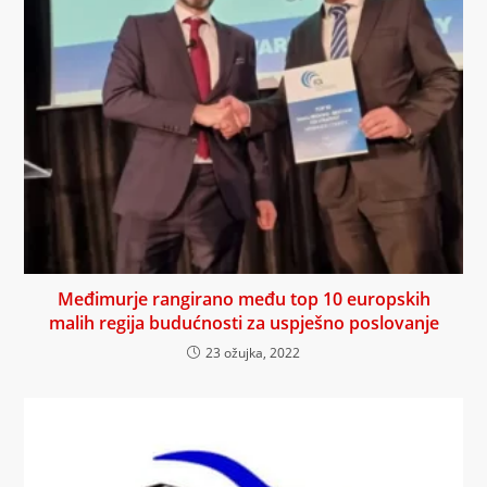
Međimurje rangirano među top 10 europskih
malih regija budućnosti za uspješno poslovanje
23 ožujka, 2022