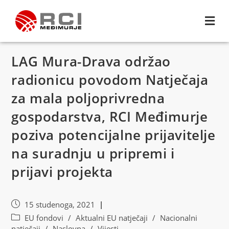
LAG Mura-Drava održao
radionicu povodom Natječaja
za mala poljoprivredna
gospodarstva, RCI Međimurje
poziva potencijalne prijavitelje
na suradnju u pripremi i
prijavi projekta
15 studenoga, 2021
EU fondovi
/
Aktualni EU natječaji
/
Nacionalni
natječaji
/
Naslovna
/
Vijesti