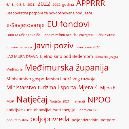
APPRRR
2022
6.3.1.
2022. godina
6.1.1.
2021.
Bespovratne potpore za novoosnovana poduzeća
EU fondovi
e-Savjetovanje
Fond za zaštitu okoliša
Fond za zaštitu okoliša i energetsku učinkovitost
Javni poziv
Izmjene natječaja
javni poziv 2022.
Ljetno kino pod Bedemom
LAG MURA-DRAVA
Metalska jezgra
Međimurska županija
Međimurje
Ministarstvo gospodarstva i održivog razvoja
Mjera 4
Ministarstvo turizma i sporta
Mjera 6
Natječaj
NPOO
MSP
Natječaj 2021.
natječaji
obiteljske kuće
obnovljivi izvori energije
Podmjera 17.1.
poljoprivreda
poljoprivrednici
potpore
poduzetništvo