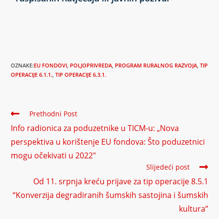
OZNAKE:
EU FONDOVI
,
POLJOPRIVREDA
,
PROGRAM RURALNOG RAZVOJA
,
TIP
OPERACIJE 6.1.1.
,
TIP OPERACIJE 6.3.1.
Prethodni Post
Info radionica za poduzetnike u TICM-u: „Nova
perspektiva u korištenje EU fondova: Što poduzetnici
mogu očekivati u 2022″
Slijedeći post
Od 11. srpnja kreću prijave za tip operacije 8.5.1
“Konverzija degradiranih šumskih sastojina i šumskih
kultura”