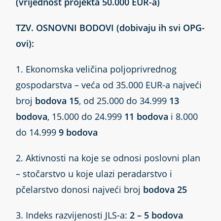
(vrijednost projekta 50.000 EUR-a)
TZV. OSNOVNI BODOVI (dobivaju ih svi OPG-
ovi):
1. Ekonomska veličina poljoprivrednog
gospodarstva – veća od 35.000 EUR-a najveći
broj
bodova 15
, od 25.000 do 34.999
13
bodova
, 15.000 do 24.999
11 bodova
i 8.000
do 14.999
9 bodova
2. Aktivnosti na koje se odnosi poslovni plan
– stočarstvo u koje ulazi peradarstvo i
pčelarstvo donosi najveći broj
bodova 25
3. Indeks razvijenosti JLS-a:
2 – 5 bodova