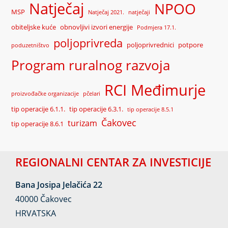
Natječaj
NPOO
MSP
Natječaj 2021.
natječaji
obiteljske kuće
obnovljivi izvori energije
Podmjera 17.1.
poljoprivreda
poljoprivrednici
potpore
poduzetništvo
Program ruralnog razvoja
RCI Međimurje
proizvođačke organizacije
pčelari
tip operacije 6.1.1.
tip operacije 6.3.1.
tip operacije 8.5.1
Čakovec
turizam
tip operacije 8.6.1
REGIONALNI CENTAR ZA INVESTICIJE
Bana Josipa Jelačića 22
40000 Čakovec
HRVATSKA