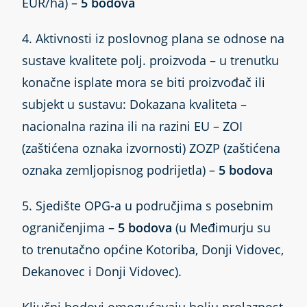
EUR/ha) –
5 bodova
4. Aktivnosti iz poslovnog plana se odnose na
sustave kvalitete polj. proizvoda – u trenutku
konačne isplate mora se biti proizvođač ili
subjekt u sustavu: Dokazana kvaliteta –
nacionalna razina ili na razini EU – ZOI
(zaštićena oznaka izvornosti) ZOZP (zaštićena
oznaka zemljopisnog podrijetla) –
5 bodova
5. Sjedište OPG-a u područjima s posebnim
ograničenjima –
5 bodova
(u Međimurju su
to trenutačno općine Kotoriba, Donji Vidovec,
Dekanovec i Donji Vidovec).
Ključni bodovi omogućavaju bolju prolaznost