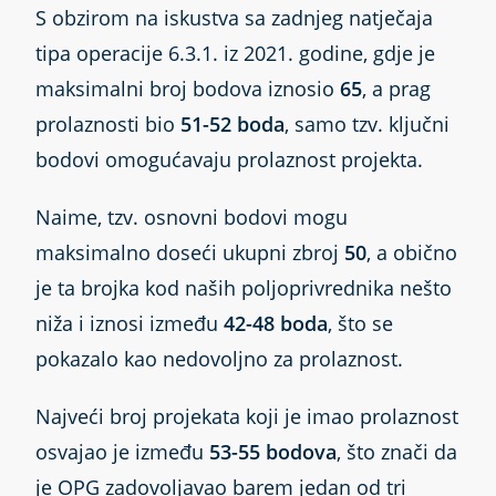
S obzirom na iskustva sa zadnjeg natječaja
tipa operacije 6.3.1. iz 2021. godine, gdje je
maksimalni broj bodova iznosio
65
, a prag
prolaznosti bio
51-52 boda
, samo tzv. ključni
bodovi omogućavaju prolaznost projekta.
Naime, tzv. osnovni bodovi mogu
maksimalno doseći ukupni zbroj
50
, a obično
je ta brojka kod naših poljoprivrednika nešto
niža i iznosi između
42-48 boda
, što se
pokazalo kao nedovoljno za prolaznost.
Najveći broj projekata koji je imao prolaznost
osvajao je između
53-55 bodova
, što znači da
je OPG zadovoljavao barem jedan od tri