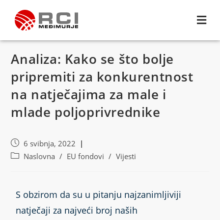
Analiza: Kako se što bolje
pripremiti za konkurentnost
na natječajima za male i
mlade poljoprivrednike
6 svibnja, 2022
Naslovna
/
EU fondovi
/
Vijesti
S obzirom da su u pitanju najzanimljiviji
natječaji za najveći broj naših