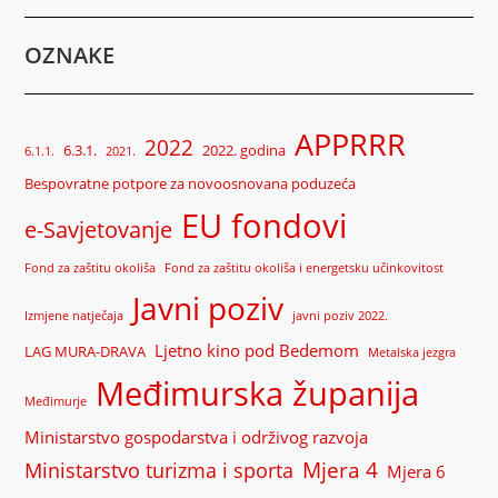
OZNAKE
APPRRR
2022
6.3.1.
2022. godina
6.1.1.
2021.
Bespovratne potpore za novoosnovana poduzeća
EU fondovi
e-Savjetovanje
Fond za zaštitu okoliša
Fond za zaštitu okoliša i energetsku učinkovitost
Javni poziv
Izmjene natječaja
javni poziv 2022.
Ljetno kino pod Bedemom
LAG MURA-DRAVA
Metalska jezgra
Međimurska županija
Međimurje
Ministarstvo gospodarstva i održivog razvoja
Mjera 4
Ministarstvo turizma i sporta
Mjera 6