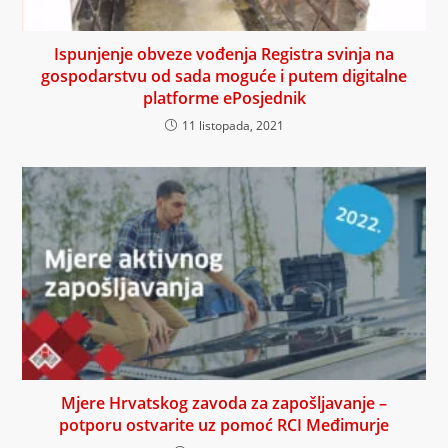
Ispunjenje obveze vođenja Registra svinja na
gospodarstvu od sada moguće i putem digitalne
platforme ePosjednik
11 listopada, 2021
Mjere Hrvatskog zavoda za zapošljavanje –
potporu ostvarite uz pomoć RCI Međimurje