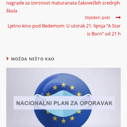
nagrade za izvrsnost maturanata čakovečkih srednjih
škola
Slijedeći post
Ljetno kino pod Bedemom: U utorak 21. lipnja “A Star
is Born” od 21 h
MOŽDA NEŠTO KAO