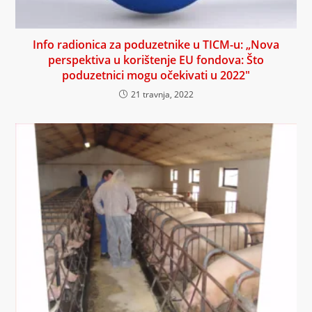
Info radionica za poduzetnike u TICM-u: „Nova
perspektiva u korištenje EU fondova: Što
poduzetnici mogu očekivati u 2022″
21 travnja, 2022