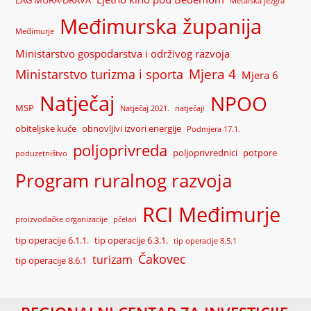
Metalska jezgra
Međimurska županija
Međimurje
Ministarstvo gospodarstva i održivog razvoja
Mjera 4
Ministarstvo turizma i sporta
Mjera 6
Natječaj
NPOO
MSP
Natječaj 2021.
natječaji
obiteljske kuće
obnovljivi izvori energije
Podmjera 17.1.
poljoprivreda
poljoprivrednici
potpore
poduzetništvo
Program ruralnog razvoja
RCI Međimurje
proizvođačke organizacije
pčelari
tip operacije 6.1.1.
tip operacije 6.3.1.
tip operacije 8.5.1
Čakovec
turizam
tip operacije 8.6.1