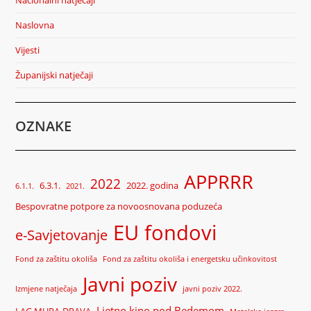
Naslovna
Vijesti
Županijski natječaji
OZNAKE
APPRRR
2022
6.3.1.
2022. godina
6.1.1.
2021.
Bespovratne potpore za novoosnovana poduzeća
EU fondovi
e-Savjetovanje
Fond za zaštitu okoliša
Fond za zaštitu okoliša i energetsku učinkovitost
Javni poziv
Izmjene natječaja
javni poziv 2022.
Ljetno kino pod Bedemom
LAG MURA-DRAVA