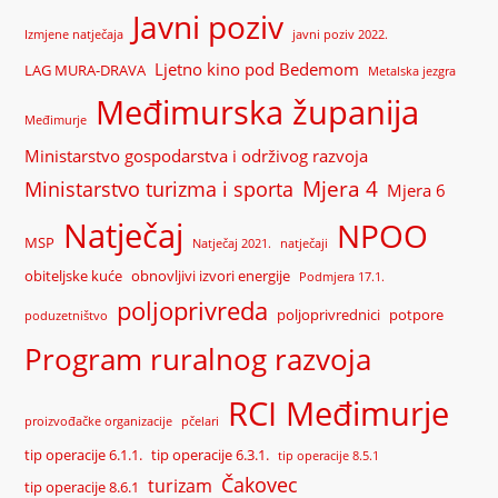
Javni poziv
Izmjene natječaja
javni poziv 2022.
Ljetno kino pod Bedemom
LAG MURA-DRAVA
Metalska jezgra
Međimurska županija
Međimurje
Ministarstvo gospodarstva i održivog razvoja
Mjera 4
Ministarstvo turizma i sporta
Mjera 6
Natječaj
NPOO
MSP
Natječaj 2021.
natječaji
obiteljske kuće
obnovljivi izvori energije
Podmjera 17.1.
poljoprivreda
poljoprivrednici
potpore
poduzetništvo
Program ruralnog razvoja
RCI Međimurje
proizvođačke organizacije
pčelari
tip operacije 6.1.1.
tip operacije 6.3.1.
tip operacije 8.5.1
Čakovec
turizam
tip operacije 8.6.1