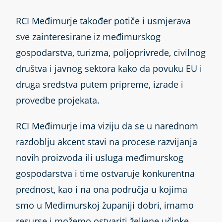
RCI Međimurje također potiče i usmjerava
sve zainteresirane iz međimurskog
gospodarstva, turizma, poljoprivrede, civilnog
društva i javnog sektora kako da povuku EU i
druga sredstva putem pripreme, izrade i
provedbe projekata.
RCI Međimurje ima viziju da se u narednom
razdoblju akcent stavi na procese razvijanja
novih proizvoda ili usluga međimurskog
gospodarstva i time ostvaruje konkurentna
prednost, kao i na ona područja u kojima
smo u Međimurskoj županiji dobri, imamo
resurse i možemo ostvariti željene učinke