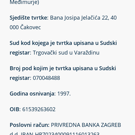
Međimurje)
Sjedište tvrtke
: Bana Josipa Jelačića 22, 40
000 Čakovec
Sud kod kojega je tvrtka upisana u Sudski
registar
: Trgovački sud u Varaždinu
Broj pod kojim je tvrtka upisana u Sudski
registar
: 070048488
Godina osnivanja
: 1997.
OIB
: 61539263602
Poslovni račun:
PRIVREDNA BANKA ZAGREB
d.d. IBAN HR7023400091116013263